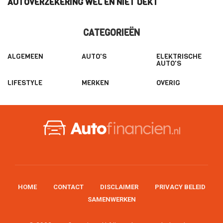
AUTOVERZEKERING WEL EN NIET DEKT
E
CATEGORIEËN
ALGEMEEN
AUTO'S
ELEKTRISCHE
AUTO'S
LIFESTYLE
MERKEN
OVERIG
HOME
CONTACT
DISCLAIMER
PRIVACY BELEID
SAMENWERKEN