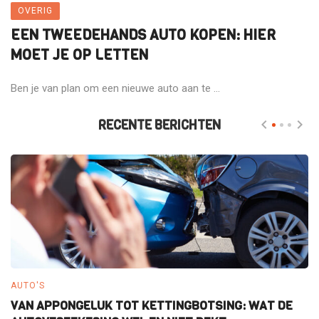
OVERIG
EEN TWEEDEHANDS AUTO KOPEN: HIER
MOET JE OP LETTEN
Ben je van plan om een nieuwe auto aan te ...
RECENTE BERICHTEN
AUTO'S
E
VAN APPONGELUK TOT KETTINGBOTSING: WAT DE
W