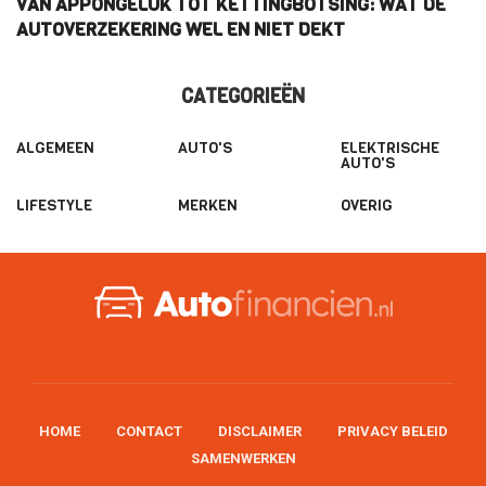
VAN APPONGELUK TOT KETTINGBOTSING: WAT DE
W
AUTOVERZEKERING WEL EN NIET DEKT
E
CATEGORIEËN
ALGEMEEN
AUTO'S
ELEKTRISCHE
AUTO'S
LIFESTYLE
MERKEN
OVERIG
HOME
CONTACT
DISCLAIMER
PRIVACY BELEID
SAMENWERKEN