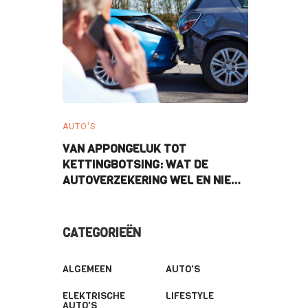
AUTO'S
ELEKTRISCHE
OOR JE
VAN APPONGELUK TOT
WAT BETE
KETTINGBOTSING: WAT DE
ELEKTRISC
AUTOVERZEKERING WEL EN NIET
ENERGIER
DEKT
CATEGORIEËN
ALGEMEEN
AUTO'S
ELEKTRISCHE
LIFESTYLE
AUTO'S