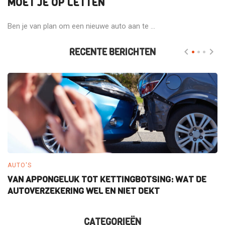
MOET JE OP LETTEN
Ben je van plan om een nieuwe auto aan te ...
RECENTE BERICHTEN
AUTO'S
E
VAN APPONGELUK TOT KETTINGBOTSING: WAT DE
W
AUTOVERZEKERING WEL EN NIET DEKT
E
CATEGORIEËN